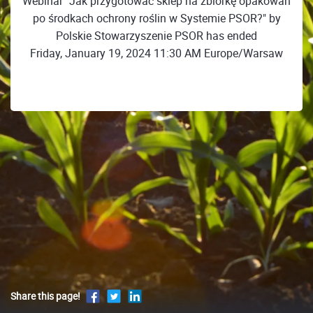
Webinar "Jak przygotować sklep na zbiórkę opakowań
po środkach ochrony roślin w Systemie PSOR?" by
Polskie Stowarzyszenie PSOR has ended
Friday, January 19, 2024 11:30 AM Europe/Warsaw
Share this page!